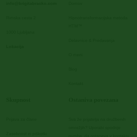
info@brigitabracko.com
Domov
Rimska cesta 2
Hipnotransformacijska metoda
HTM™
1000 Ljubljana
Delavnice & Predavanja
Lokacija
O meni
Blog
Kontakt
Skupnost
Ostaniva povezana
Prijava za člane
Sva že prijatelja na družbenih
omrežjih? Uporabi spodnje
Zasebnost in piškotki
gumbe, da ostaneva v kontaktu.