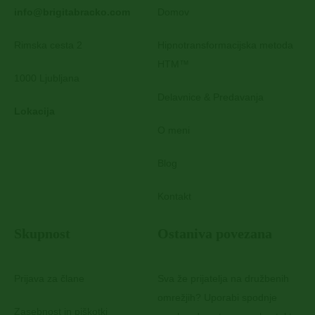
info@brigitabracko.com
Domov
Rimska cesta 2
Hipnotransformacijska metoda
HTM™
1000 Ljubljana
Delavnice & Predavanja
Lokacija
O meni
Blog
Kontakt
Skupnost
Ostaniva povezana
Prijava za člane
Sva že prijatelja na družbenih
omrežjih? Uporabi spodnje
Zasebnost in piškotki