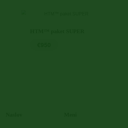
HTM™ paket SUPER
€
950
Naslov
Meni