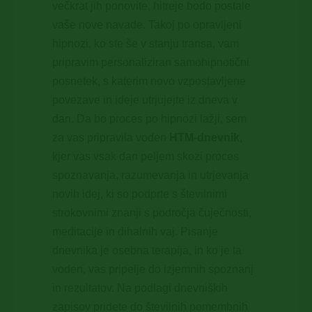
večkrat jih ponovite, hitreje bodo postale
vaše nove navade. Takoj po opravljeni
hipnozi, ko ste še v stanju transa, vam
pripravim personaliziran samohipnotični
posnetek, s katerim novo vzpostavljene
povezave in ideje utrjujejte iz dneva v
dan. Da bo proces po hipnozi lažji, sem
za vas pripravila voden
HTM‑dnevnik
,
kjer vas vsak dan peljem skozi proces
spoznavanja, razumevanja in utrjevanja
novih idej, ki so podprte s številnimi
strokovnimi znanji s področja čuječnosti,
meditacije in dihalnih vaj. Pisanje
dnevnika je osebna terapija, in ko je ta
voden, vas pripelje do izjemnih spoznanj
in rezultatov. Na podlagi dnevniških
zapisov pridete do številnih pomembnih