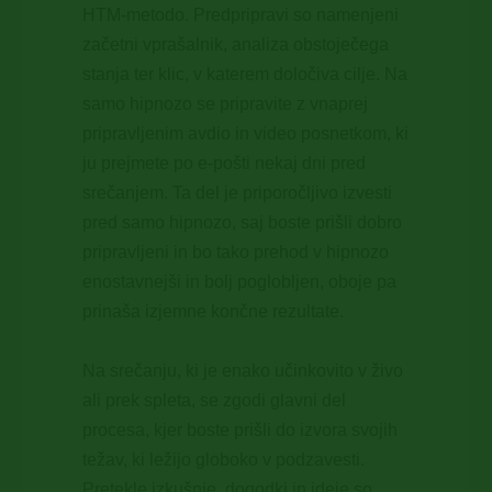
HTM-metodo
. Predpripravi so namenjeni
začetni vprašalnik, analiza obstoječega
stanja ter klic, v katerem določiva cilje. Na
samo hipnozo se pripravite z vnaprej
pripravljenim avdio in video posnetkom, ki
ju prejmete po e-pošti nekaj dni pred
srečanjem. Ta del je priporočljivo izvesti
pred samo hipnozo, saj boste prišli dobro
pripravljeni in bo tako prehod v hipnozo
enostavnejši in bolj poglobljen, oboje pa
prinaša izjemne končne rezultate.
Na srečanju, ki je enako učinkovito v živo
ali prek spleta, se zgodi glavni del
procesa, kjer boste prišli do izvora svojih
težav, ki ležijo globoko v podzavesti.
Pretekle izkušnje, dogodki in ideje so