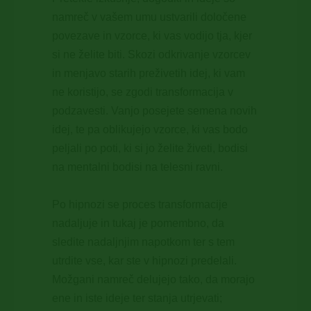
namreč v vašem umu ustvarili določene
povezave in vzorce, ki vas vodijo tja, kjer
si ne želite biti. Skozi odkrivanje vzorcev
in menjavo starih preživetih idej, ki vam
ne koristijo, se zgodi transformacija v
podzavesti. Vanjo posejete semena novih
idej, te pa oblikujejo vzorce, ki vas bodo
peljali po poti, ki si jo želite živeti, bodisi
na mentalni bodisi na telesni ravni.
Po hipnozi se proces transformacije
nadaljuje
in tukaj je pomembno, da
sledite nadaljnjim napotkom ter s tem
utrdite vse, kar ste v hipnozi predelali.
Možgani namreč delujejo tako, da morajo
ene in iste ideje ter stanja utrjevati;