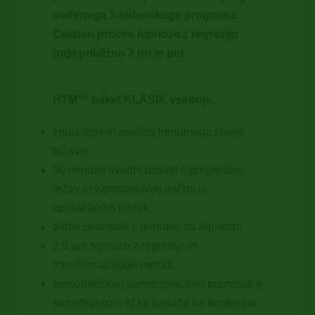
vodenega 3-tedenskega programa.
Celoten proces hipnoze z regresijo
traja približno 2 uri in pol.
HTM™ paket KLASIK vsebuje:
vprašalnik in analizo trenutnega stanja
težave;
30-minutni uvodni posvet s pregledom
težav in vzpostavitvijo načrta in
uporabljenih tehnik;
avdio posnetek s pripravo na hipnozo;
2,5 ure hipnoze z regresijo in
transformacijskih metod;
personaliziran transformacijski posnetek s
samohipnozo, ki se nanaša na konkretno