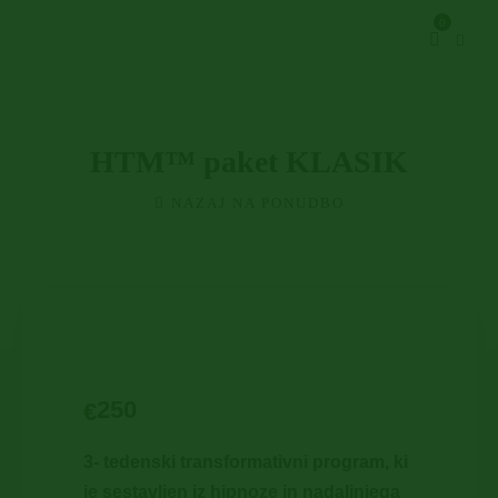
0
HTM™ paket KLASIK
NAZAJ NA PONUDBO
250
€
3- tedenski transformativni program, ki
je sestavljen iz hipnoze in nadaljnjega