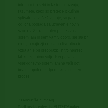
informacij o sebi in lastnem razvoju;
razumete, kako so pretekle izkušnje
vplivale na vaše življenje; so pa tudi
odlična podlaga za utrjevanje novih
vzorcev. Skozi celoten proces vas
spremljam in sem vam v oporo, saj sta pri
mnogih najtežji del samodisciplina in
vztrajanje pri preobrazbi; hitro namreč
lahko izgubimo voljo. Ker pa vas
vsakodnevno spremljam na vaši poti,
imate popolno podporo skozi celoten
proces.
Zaenkrat še ni mnenj.
Bodi prvi ocenjevalec “HTM™ paket