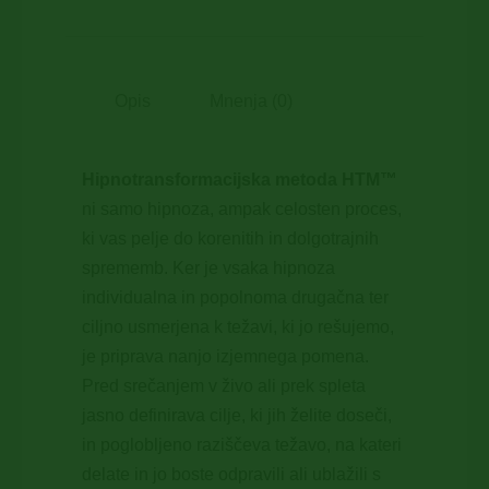
Opis
Mnenja (0)
Hipnotransformacijska metoda HTM™
ni samo hipnoza, ampak celosten proces,
ki vas pelje do korenitih in dolgotrajnih
sprememb. Ker je vsaka hipnoza
individualna in popolnoma drugačna ter
ciljno usmerjena k težavi, ki jo rešujemo,
je priprava nanjo izjemnega pomena.
Pred srečanjem v živo ali prek spleta
jasno definirava cilje, ki jih želite doseči,
in poglobljeno raziščeva težavo, na kateri
delate in jo boste odpravili ali ublažili s