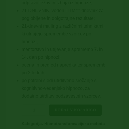
odpravo težav in izhaja iz hipnoze;
21-DNEVNIK, voden HTM™-dnevnik za
poglobljene in dolgotrajne rezultate;
21-dnevni mailing z različnimi tehnikami,
ki utrjujejo spremembe vzorcev po
hipnozi;
mentorstvo in utrjevanje sprememb 7. in
14. dan po hipnozi;
ocena in pregled napredka ter sprememb
po 3 tednih;
po potrebi sledi utrditveno srečanje s
kognitivno-vedenjsko hipnozo, za
dodatno utrditev podzavestnih vzorcev.
DODAJ V KOŠARICO
Kategorija:
Hipnotransformacijska metoda