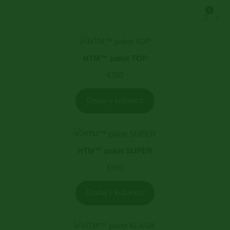
0
HTM™ paket TOP
€
350
Dodaj v košarico
HTM™ paket SUPER
€
950
Dodaj v košarico