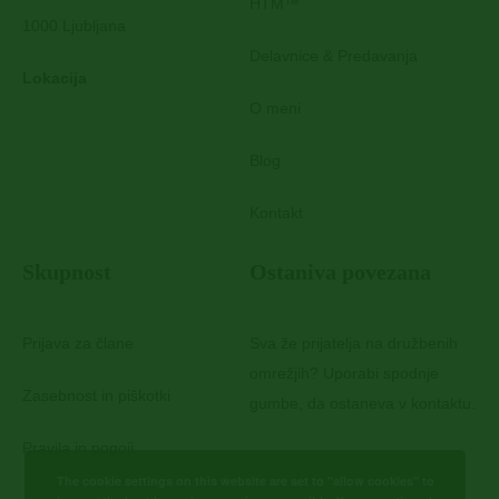
HTM™
1000 Ljubljana
Delavnice & Predavanja
Lokacija
O meni
Blog
Kontakt
Skupnost
Ostaniva povezana
Prijava za člane
Sva že prijatelja na družbenih
omrežjih? Uporabi spodnje
Zasebnost in piškotki
gumbe, da ostaneva v kontaktu.
Pravila in pogoji
The cookie settings on this website are set to "allow cookies" to