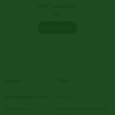
HTM™ paket KLASIK
€
250
Dodaj v košarico
Naslov
Meni
info@brigitabracko.com
Domov
Rimska cesta 2
Hipnotransformacijska metoda